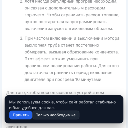
Хотя иногда регулярный прогрев необходим,
он связан с дополнительным расходом
горючего. Чтобы ограничить расход топлива,
нужно постараться запрограммировать
включение запуска оптимальным образом.
При частом включении и выключении мотора
выхлопная труба станет постепенно
обмерзать, вызывая образование конденсата.
Этот эффект можно уменьшить при
правильном планировании работы. Для этого
достаточно ограничить период включения
двигателя при прогреве 10 минутами.
Для того, чтобы воспользоваться устройством
автозапуска, нужно запрограммировать правильно его
Мы используем cookie, чтобы сайт работал стабильно
запрограммировать, снизив возможные риски.
и был удобнее для вас.
Принять
Только необходимые
Дистанционный запуск двигателя- Автозапуск
двигателя