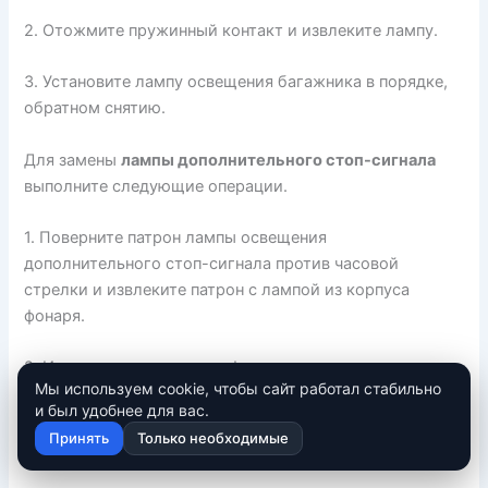
2. Отожмите пружинный контакт и извлеките лампу.
3. Установите лампу освещения багажника в порядке,
обратном снятию.
Для замены
лампы дополнительного стоп-сигнала
выполните следующие операции.
1. Поверните патрон лампы освещения
дополнительного стоп-сигнала против часовой
стрелки и извлеките патрон с лампой из корпуса
фонаря.
2. Извлеките лампу из плафона.
Мы используем cookie, чтобы сайт работал стабильно
и был удобнее для вас.
3. Установите лампу дополнительного стоп-сигнала в
Принять
Только необходимые
порядке, обратном снятию.