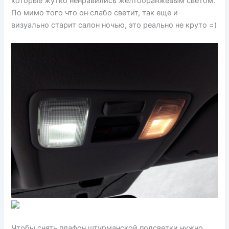
которые жутко ненравились желтооранжевым светом.
По мимо того что он слабо светит, так еще и
визуально старит салон ночью, это реально не круто =)
Чтобы снять плафон штурманской подсветки нужно