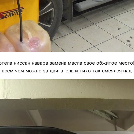
 хотела ниссан навара замена масла свое обжитое место!
 всем чем можно за двигатель и тихо так смеялся над т