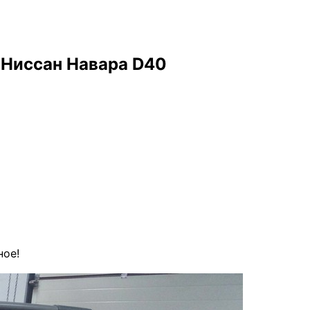
 Ниссан Навара D40
ное!