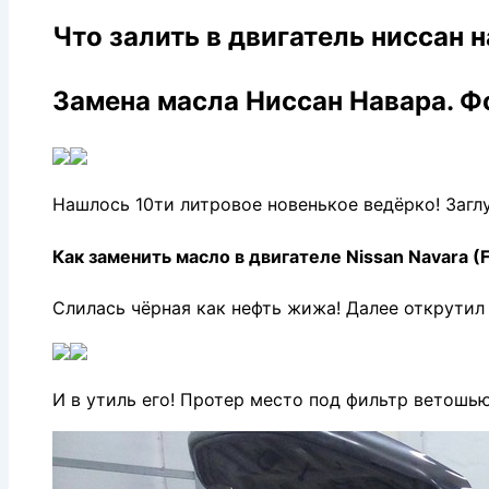
Что залить в двигатель ниссан 
Замена масла Ниссан Навара. Ф
Нашлось 10ти литровое новенькое ведёрко! Загл
Как заменить масло в двигателе Nissan Navara (F
Слилась чёрная как нефть жижа! Далее открутил
И в утиль его! Протер место под фильтр ветошью