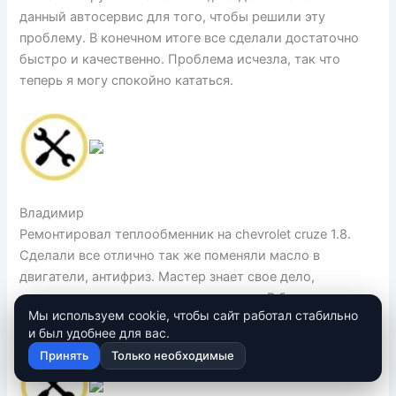
данный автосервис для того, чтобы решили эту
проблему. В конечном итоге все сделали достаточно
быстро и качественно. Проблема исчезла, так что
теперь я могу спокойно кататься.
Владимир
Ремонтировал теплообменник на chevrolet cruze 1.8.
Сделали все отлично так же поменяли масло в
двигатели, антифриз. Мастер знает свое дело,
дополнительных услуг не нааязывают. В боксе чистота
Мы используем cookie, чтобы сайт работал стабильно
и порядок. Буду обращаться в дальнейшем.
и был удобнее для вас.
Принять
Только необходимые