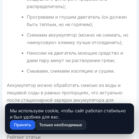
распределитель);
Прогреваем и глушим двигатель (он должен
быть теплым, но не горячим);
Снимаем аккумулятор (можно не снимать, но
«минусовую» клемму лучше отсоединить);
Наносим на двигатель моющие средство и
даем пару минут на растворение грязи;
Смываем, снимаем изоляцию и сушим.
Аккумулятор можно обработать смесью из воды и
пищевой соды в равных пропорциях, что актуально
после стационарной зарядки аккумулятора для
уменьшения степени его разряда. Это неплохое
Мы используем cookie, чтобы сайт работал стабильно
средство избавить его от коррозии.
и был удобнее для вас.
Принять
Только необходимые
голоса
Рейтинг статьи