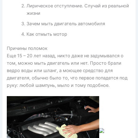
Лирическое отступление. Случай из реальной
жизни
Зачем мыть двигатель автомобиля
Как отмыть мотор
Причины поломок
Еще 15 – 20 лет назад, никто даже не задумывался о
том, можно мыть двигатель или нет. Просто брали
ведро воды или шланг, а моющее средство для
двигателя, обычно было то, что первое попадется под
руку: любой шампунь, мыло и тому подобное.