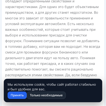
обладают определёнными свойствами и
характеристиками. Для одних это будет объективным
преимуществом, а для других станет недостатком. Во
многом это зависит от правильности применения и
условий эксплуатации автомобиля. Есть несколько
важных особенностей, которые стоит учитывать при
выборе и использовании присадок для очистки
форсунок. Понимание ситуации позволит не добавлять
в топливо добавку, которая вам не подходит. Не всегда
смеси для промывки форсунок бензинового или
дизельного двигателя идут на пользу авто. Понимая
точно, как работает присадка, и в каких случаях она
действительно помогает, вы сможете рационально
распорядиться этими свойствами. Да, если бездумно
лить автохимию в бак или масляную систему
Мы используем cookie, чтобы сайт работал стабильно
двигателя, ничего хорошего из этого не выйдет.
и был удобнее для вас.
Потому рекомендуем учитывать следующие
Принять
Только необходимые
особенности.