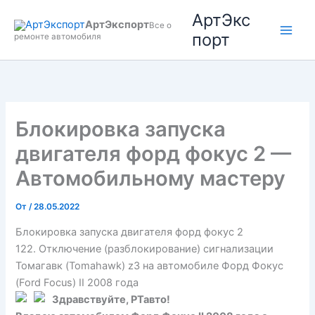
Перейти
АртЭкс
АртЭкспорт
к
Все о
порт
ремонте автомобиля
содержимому
Блокировка запуска
двигателя форд фокус 2 —
Автомобильному мастеру
От
/
28.05.2022
Блокировка запуска двигателя форд фокус 2
122. Отключение (разблокирование) сигнализации
Томагавк (Tomahawk) z3 на автомобиле Форд Фокус
(Ford Focus) II 2008 года
Здравствуйте, РТавто!