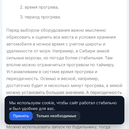
время прогрева,
период прогрева.
Перед выбором оборудования важно мысленно
обрисовать и оценить все места и условия хранения
автомобиля в ночное время с учетом широты и
удаленности от моря. Например, в Сибири зимой
сильные морозы, но погода более стабильная. Там
вполне можно ограничиться прогревом по таймеру.
Устанавливаем в системе время прогрева и
периодичность. Осенью и весной, например,
достаточно будет и несколько минут прогрева, а зимой
можно установить большее значение. А периодичность
прогрева включать на зимний период. И,
Мы используем cookie, чтобы сайт работал стабильно
соответственно, менять эти параметры, в зависимости
и был удобнее для вас.
от температуры за бортом. В сильные морозы можно
Принять
Только необходимые
увеличивать время прогрева и уменьшать период.
Можно использовать запуск по будильнику, тогда