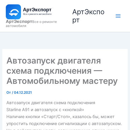
Перейти
АртЭкспо
к
содержимому
рт
АртЭкспорт
Все о ремонте
автомобиля
Автозапуск двигателя
схема подключения —
Автомобильному мастеру
От
/
04.12.2021
Автозапуск двигателя схема подключения
Starline A91 и автозапуск с «кнопкой»
Наличие кнопки «Старт/Стоп», казалось бы, может
упростить подключение сигнализации с автозапуском.