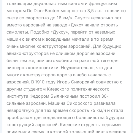
толкающим двухлопастным винтом и французским
мотором De Dion-Bouton мощностью 3,5 л.с., гоняли по
снегу со скоростью до 16 км/ч. Спустя несколько лет
вместо аэросаней на заводе «Дукс» начали строить
самолеты. Подобно «Дуксу», перейти от наземных
машин с винтом к воздушным мечтали в то время
очень многие конструкторы аэросаней. Для будущих
авиаконструкторов не слишком дорогие аэросани
были тем же, чем автомобили на ракетной тяге для
пионеров космонавтики. Неудивительно, что для
многих конструкторов дорога в небо началась с
аэросаней. В 1910 году Игорь Сикорский совместно с
другим студентом Киевского политехнического
института Федором Былинкиным построил 30-
сильные аэросани. Машина Сикорского развивала
невероятную для тех времен скорость 75 км/ч и стала
прообразом для подавляющего большинства будущих
конструкций аэросаней. Киевские студенты первыми
применили схему, в которой толкающий винт крепился