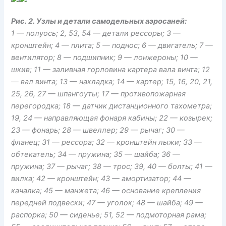
Рис. 2. Узлы и детали самодельных аэросаней:
1 — полуось; 2, 53, 54 — детали рессоры; 3 —
кронштейн; 4 — плита; 5 — поднос; 6 — двигатель; 7 —
вентилятор; 8 — подшипник; 9 — лонжероны; 10 —
шкив; 11 — заливная горловина картера вала винта; 12
— вал винта; 13 — накладка; 14 — картер; 15, 16, 20, 21,
25, 26, 27 — шпангоуты; 17 — противопожарная
перегородка; 18 — датчик дистанционного тахометра;
19, 24 — направляющая фонаря кабины; 22 — козырек;
23 — фонарь; 28 — швеллер; 29 — рычаг; 30 —
фланец; 31 — рессора; 32 — кронштейн лыжи; 33 —
обтекатель; 34 — пружина; 35 — шайба; 36 —
пружина; 37 — рычаг; 38 — трос; 39, 40 — болты; 41 —
вилка; 42 — кронштейн; 43 — амортизатор; 44 —
качалка; 45 — манжета; 46 — основание крепления
передней подвески; 47 — уголок; 48 — шайба; 49 —
распорка; 50 — сиденье; 51, 52 — подмоторная рама;