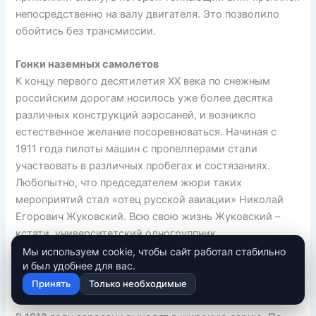
непосредственно на валу двигателя. Это позволило
обойтись без трансмиссии.
Гонки наземных самолетов
К концу первого десятилетия ХХ века по снежным
российским дорогам носилось уже более десятка
различных конструкций аэросаней, и возникло
естественное желание посоревноваться. Начиная с
1911 года пилоты машин с пропеллерами стали
участвовать в различных пробегах и состязаниях.
Любопытно, что председателем жюри таких
мероприятий стал «отец русской авиации» Николай
Егорович Жуковский. Всю свою жизнь Жуковский –
кстати, университетский одногруппник
Неждановского, а затем его будущий руководитель –
Мы используем cookie, чтобы сайт работал стабильно
и был удобнее для вас.
сильно интересовался аэросанями и сам участвовал в
разработке некоторых конструкций.
Принять
Только необходимые