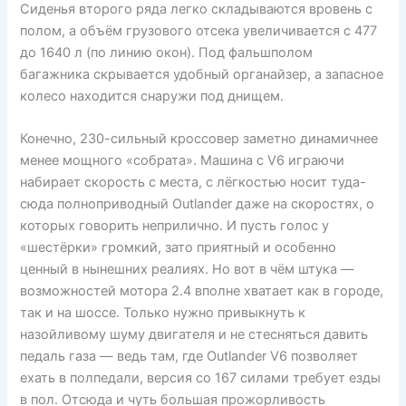
Сиденья второго ряда легко складываются вровень с
полом, а объём грузового отсека увеличивается с 477
до 1640 л (по линию окон). Под фальшполом
багажника скрывается удобный органайзер, а запасное
колесо находится снаружи под днищем.
Конечно, 230-сильный кроссовер заметно динамичнее
менее мощного «собрата». Машина с V6 играючи
набирает скорость с места, с лёгкостью носит туда-
сюда полноприводный Outlander даже на скоростях, о
которых говорить неприлично. И пусть голос у
«шестёрки» громкий, зато приятный и особенно
ценный в нынешних реалиях. Но вот в чём штука —
возможностей мотора 2.4 вполне хватает как в городе,
так и на шоссе. Только нужно привыкнуть к
назойливому шуму двигателя и не стесняться давить
педаль газа — ведь там, где Outlander V6 позволяет
ехать в полпедали, версия со 167 силами требует езды
в пол. Отсюда и чуть большая прожорливость