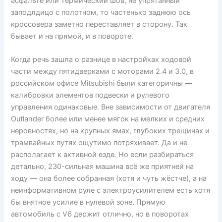
асфальте или термический шов, не упрятанный
заподлдицо с полотном, то частенько заднюю ось
кроссовера заметно переставляет в сторону. Так
бывает и на прямой, и в повороте.
Когда речь зашла о разнице в настройках ходовой
части между пятидверками с моторами 2.4 и 3.0, в
российском офисе Mitsubishi были категоричны —
калибровки элементов подвески и рулевого
управления одинаковые. Вне зависимости от двигателя
Outlander более или менее мягок на мелких и средних
неровностях, но на крупных ямах, глубоких трещинах и
трамвайных путях ощутимо потряхивает. Да и не
располагает к активной езде. Но если разбираться
детально, 230-сильная машина всё же приятней на
ходу — она более собранная (хотя и чуть жёстче), а на
неинформативном руле с электроусилителем есть хотя
бы внятное усилие в нулевой зоне. Прямую
автомобиль с V6 держит отлично, но в поворотах