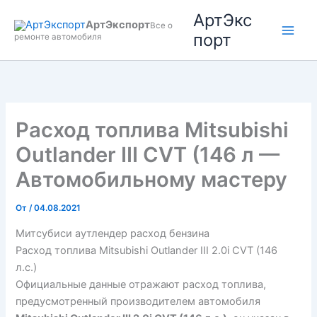
Перейти
АртЭкс
АртЭкспорт
к
Все о
порт
ремонте автомобиля
содержимому
Расход топлива Mitsubishi
Outlander III CVT (146 л —
Автомобильному мастеру
От
/
04.08.2021
Митсубиси аутлендер расход бензина
Расход топлива Mitsubishi Outlander III 2.0i CVT (146
л.с.)
Официальные данные отражают расход топлива,
предусмотренный производителем автомобиля