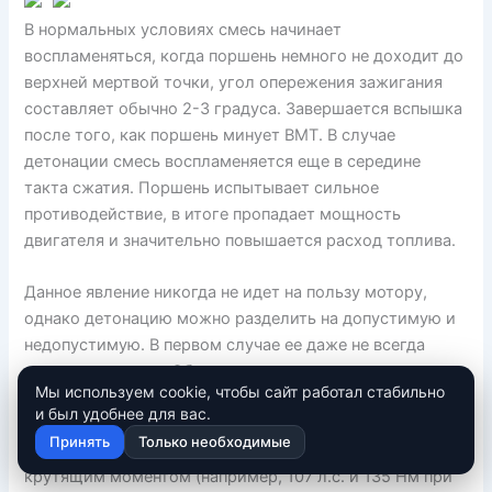
В нормальных условиях смесь начинает
воспламеняться, когда поршень немного не доходит до
верхней мертвой точки, угол опережения зажигания
составляет обычно 2-3 градуса. Завершается вспышка
после того, как поршень минует ВМТ. В случае
детонации смесь воспламеняется еще в середине
такта сжатия. Поршень испытывает сильное
противодействие, в итоге пропадает мощность
двигателя и значительно повышается расход топлива.
Данное явление никогда не идет на пользу мотору,
однако детонацию можно разделить на допустимую и
недопустимую. В первом случае ее даже не всегда
удается заметить. Обычно она возникает на низких
Мы используем cookie, чтобы сайт работал стабильно
оборотах и продолжается недолго. Чаще всего
и был удобнее для вас.
подобное происходит в двигателях небольшого
Принять
Только необходимые
объема с относительно большой мощностью и
крутящим моментом (например, 107 л.с. и 135 Нм при