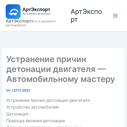
Перейти
АртЭкспо
к
содержимому
рт
АртЭкспорт
Все о ремонте
автомобиля
Устранение причин
детонации двигателя —
Автомобильному мастеру
От
/
27.11.2021
Устранение причин детонации двигателя
Устройство автомобилей
Детонация
Природа явления детонации