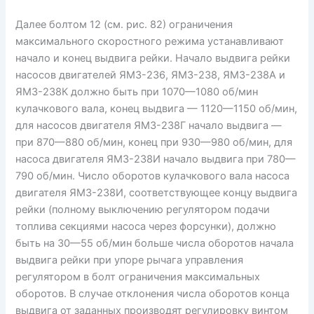
Далее болтом 12 (см. рис. 82) ограничения
максимального скоростного режима устанавливают
начало и конец выдвига рейки. Начало выдвига рейки
насосов двигателей ЯМЗ-236, ЯМЗ-238, ЯМЗ-238А и
ЯМЗ-238К должно быть при 1070—1080 об/мин
кулачкового вала, конец выдвига — 1120—1150 об/мин,
для насосов двигателя ЯМЗ-238Г начало выдвига —
при 870—880 об/мин, конец при 930—980 об/мин, для
насоса двигателя ЯМЗ-238И начало выдвига при 780—
790 об/мин. Число оборотов кулачкового вала насоса
двигателя ЯМЗ-238И, соответствующее концу выдвига
рейки (полному выключению регулятором подачи
топлива секциями насоса через форсунки), должно
быть на 30—55 об/мин больше числа оборотов начала
выдвига рейки при упоре рычага управления
регулятором в болт ограничения максимальных
оборотов. В случае отклонения числа оборотов конца
выдвига от заданных производят регулировку винтом