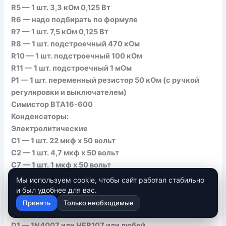
R5 — 1 шт. 3,3 кОм 0,125 Вт
R6 — надо подбирать по формуле
R7 — 1 шт. 7,5 кОм 0,125 Вт
R8 — 1 шт. подстроечный 470 кОм
R10 — 1 шт. подстроечный 100 кОм
R11 — 1 шт. подстроечный 1 мОм
P1 — 1 шт. переменный резистор 50 кОм (с ручкой
регулировки и выключателем)
Симистор BTA16-600
Конденсаторы:
Электролитические
С1 — 1 шт. 22 мкф х 50 вольт
С2 — 1 шт. 4,7 мкф х 50 вольт
С7 — 1 шт. 1 мкф х 50 вольт
Керамические с выводами
Мы используем cookie, чтобы сайт работал стабильно
С3 — 1 шт 0,015 мкф
и был удобнее для вас.
С4 — 1 шт 0,15 мкф
Принять
Только необходимые
С5 — 1 шт 0,1 мкф
D1 — 1N4007 или HER107 или любой