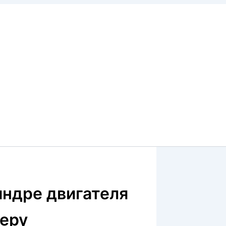
индре двигателя
еру