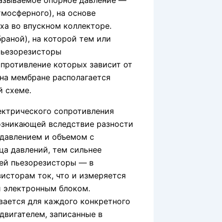
называемое опорное давление —
тмосферного), на основе
ха во впускном коллекторе.
раной), на которой тем или
пьезорезисторы
опротивление которых зависит от
 на мембране располагается
й схеме.
ектрического сопротивления
озникающей вследствие разности
давлением и объемом с
ца давлений, тем сильнее
ей пьезорезисторы — в
исторам ток, что и измеряется
и электронным блоком.
вается для каждого конкретного
двигателем, записанные в