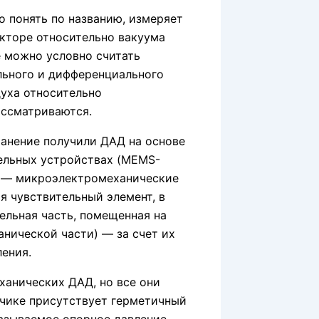
о понять по названию, измеряет
екторе относительно вакуума
е можно условно считать
льного и дифференциального
духа относительно
ассматриваются.
анение получили ДАД на основе
ельных устройствах (MEMS-
ems — микроэлектромеханические
я чувствительный элемент, в
ельная часть, помещенная на
нической части) — за счет их
ения.
анических ДАД, но все они
тчике присутствует герметичный