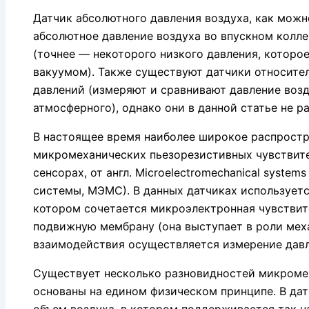
Датчик абсолютного давления воздуха, как можн
абсолютное давление воздуха во впускном колл
(точнее — некоторого низкого давления, которо
вакуумом). Также существуют датчики относите
давлений (измеряют и сравнивают давление воз
атмосферного), однако они в данной статье не р
В настоящее время наиболее широкое распростр
микромеханических пьезорезистивных чувствит
сенсорах, от англ. Microelectromechanical syst
системы, МЭМС). В данных датчиках используетс
котором сочетается микроэлектронная чувствит
подвижную мембрану (она выступает в роли меха
взаимодействия осуществляется измерение давл
Существует несколько разновидностей микромех
основаны на едином физическом принципе. В да