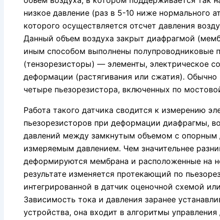
объем воздуха, в котором поддерживается так 
низкое давление (раз в 5-10 ниже нормального а
которого осуществляется отсчет давления возду
Данный объем воздуха закрыт диафрагмой (мемб
иным способом выполнены полупроводниковые 
(тензорезисторы) — элементы, электрическое с
деформации (растягивания или сжатия). Обычно
четыре пьезорезистора, включенных по мостово
Работа такого датчика сводится к измерению эл
пьезорезисторов при деформации диафрагмы, в
давлений между замкнутым объемом с опорным 
измеряемым давлением. Чем значительнее разни
деформируются мембрана и расположенные на н
результате изменяется протекающий по пьезорез
интегрированной в датчик оценочной схемой ил
Зависимость тока и давления заранее устанавли
устройства, она входит в алгоритмы управления 