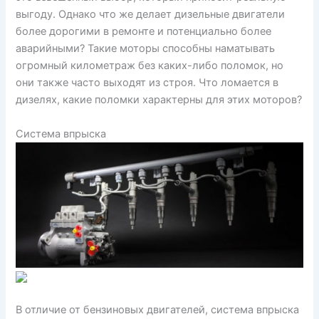
выгоду. Однако что же делает дизельные двигатели
более дорогими в ремонте и потенциально более
аварийными? Такие моторы способны наматывать
огромный километраж без каких-либо поломок, но
они также часто выходят из строя. Что ломается в
дизелях, какие поломки характерны для этих моторов?
Система впрыска
В отличие от бензиновых двигателей, система впрыска