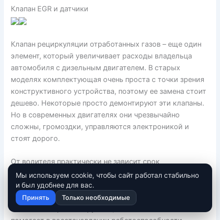
Клапан EGR и датчики
Клапан рециркуляции отработанных газов – еще один
элемент, который увеличивает расходы владельца
автомобиля с дизельным двигателем. В старых
моделях комплектующая очень проста с точки зрения
конструктивного устройства, поэтому ее замена стоит
дешево. Некоторые просто демонтируют эти клапаны.
Но в современных двигателях они чрезвычайно
сложны, громоздки, управляются электроникой и
стоят дорого.
От водителя практически не зависит срок
эксплуатации этого элемента. Клапаны изнашиваются
Мы используем cookie, чтобы сайт работал стабильно
и был удобнее для вас.
из-за накопления углеродистых отложений, к чему
приводит движения с непрогретым двигателем. Эти
Принять
Только необходимые
элементы не ремонтируются, а очистка не очень