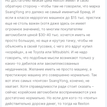
Но достаточно низкая цена Rexton имеет и свою
обратную сторону – чтобы там не говорили, что марка
SsangYong это далеко не самый именитый бренд. И
если в классе недорогих машинок до $15 тыс. престиж
еще не столь важен (хотя даже здесь он имеет
огромное значение), то многим покупателям
автомобиля ценой $30-40 тыс. хочется иметь не
просто большую, но еще и крутую тачку, чтобы не
объяснять в своей тусовке, с чего это вдруг купил
«корейца», а не Toyota или Mitsubishi. И не надо
говорить, что подобные мысли возникают только у
каких-то дебилов или закомплексованных
неудачников. Желание иметь не просто машину, а
престижную машину это совершенно нормально. Так
вот этих самых «понтов» SsangYong, конечно, не
хватает. Хотя справедливости ради стоит сказать –
сейчас корейские автомобили воспринимаются уже
достаточно нормально. Но если для кого-то «понты»
действительно дороже денег, то тогда на Rexton