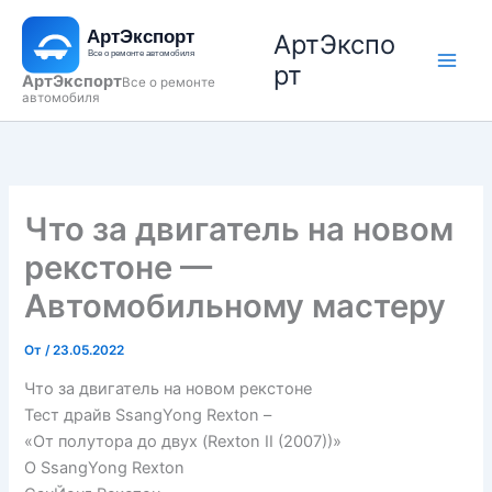
Перейти
АртЭкспо
к
содержимому
рт
АртЭкспорт
Все о ремонте
автомобиля
Что за двигатель на новом
рекстоне —
Автомобильному мастеру
От
/
23.05.2022
Что за двигатель на новом рекстоне
Тест драйв SsangYong Rexton –
«От полутора до двух (Rexton II (2007))»
О SsangYong Rexton