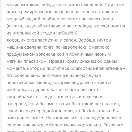
мотивам каких-нибудь престижных моделей. При этом
даже хромированные накладки на колесных арках и
мощный задний спойлер не портят внешнего вида
(кстати, за дизайн отвечали не корейцы, а специалисты
из итальянской студии ItalDesign).
Хороших слов заслужил и салон. Вообще внутри
машина сделана почти по-европейски с неплохо
продуманной эргономикой и приличным черным
мягким пластиком. Правда, сразу скажем об одном
моменте, который портит все благостное впечатление –
это совершенно никчемные в данном случае
пластиковые панели, которые неудачно пытаются
изображать дерево. Как это часто бывает с
«корейцами» выглядят эти вставки дешево и,
наверное, если бы вместо них был такой же пластик,
как и вверху передней консоли, то Rexton только бы
выиграл от этого. Ну а кроме этого «псевдодерева» в
салоне машины все более-менее нормально. Разве что
система отопления могла бы работать капельку