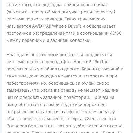
кроме того, это еще одна, принципиально иная
(заметьте – для этой модели уже третья по счету!)
система полного привода. Такая трансмиссия
называется AWD (“All Wheels Drive”) и обеспечивает
постоянное распределение тяги в соотношении 40:60
между передними и задними колесами.
Благодаря независимой подвеске и продвинутой
системе полного привода флагманский “Rexton”
поразительно устойчив на дороге. Конечно, высокий и
тяжелый джип изрядно кренится в поворотах и при
перестроениях, но, освоившись за рулем, скоро
замечаешь, что раскачка отнюдь не мешает машине
четко следовать заданной траектории. Причем ни
выщербленное до самой подложки дорожное
покрытие, ни накатанная в асфальте колея не могут
сбить новичка с намеченного курса. Очень неплохо.
Вопросов больше нет – вот это действительно второе
поколение. Без дураков. Самый настоящий “Rexton II”,