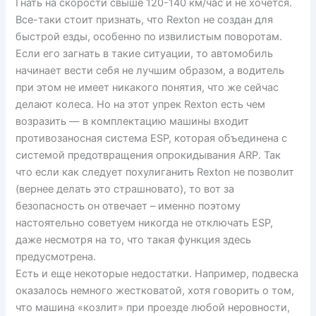
Гнать на скорости свыше 120-140 км/час и не хочется.
Все-таки стоит признать, что Rexton не создан для
быстрой езды, особенно по извилистым поворотам.
Если его загнать в такие ситуации, то автомобиль
начинает вести себя не лучшим образом, а водитель
при этом не имеет никакого понятия, что же сейчас
делают колеса. Но на этот упрек Rexton есть чем
возразить — в комплектацию машины входит
противозаносная система ESP, которая объединена с
системой предотвращения опрокидывания ARP. Так
что если как следует похулиганить Rexton не позволит
(вернее делать это страшновато), то вот за
безопасность он отвечает – именно поэтому
настоятельно советуем никогда не отключать ESP,
даже несмотря на то, что такая функция здесь
предусмотрена.
Есть и еще некоторые недостатки. Например, подвеска
оказалось немного жестковатой, хотя говорить о том,
что машина «козлит» при проезде любой неровности,