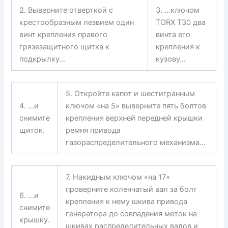
2. Выверните отверткой с
3. …ключом
крестообразным лезвием один
TORX T30 два
винт крепления правого
винта его
грязезащитного щитка к
крепления к
подкрылку…
кузову…
5. Откройте капот и шестигранным
4. …и
ключом «на 5» выверните пять болтов
снимите
крепления верхней передней крышки
щиток.
ремня привода
газораспределительного механизма…
7. Накидным ключом «на 17»
проверните коленчатый вал за болт
6. …и
крепления к нему шкива привода
снимите
генератора до совпадения меток на
крышку.
шкивах распределительных валов и