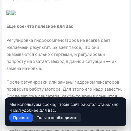
Ещё кое-что полезное для Вас:
Регулировка гидрокомпенсаторов не всегда дает
желаемый результат. Бывает такое, что они
оказываются сильно стертыми, и регулировки
попросту не хватает. Выход в данной ситуации — их
замена на новые.
После регулировки или замены гидрокомпенсаторов
проверьте работу мотора. Для этого его надо завести.
После запуска двигателя, какое-то время слышится
стук. Не стоит сразу пугаться, гидрокомпенсатор
Мы используем cookie, чтобы сайт работал стабильно
должен «прокачаться». Если все прошло правильно,
и был удобнее для вас.
стук скоро прекратится.
Принять
Только необходимые