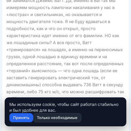
ей занимался Джеймс Ватт. Да, именно в Ваттах мы
измеряем мощность лампочки накаливания у нас в
«люстрах» и светильниках, но оказывается и
мощность двигателя тоже. Я не буду вдаваться в
подробности, как и что он открыл, просто
характеристика идет именно от его фамилии. НО как
же лошадиные силы? А все просто, Ватт
«тренировался» на лошадях, а именно на переносимых
грузах, одной лошадью в единицу времени и на
определенное расстояние, так вот после определенных
«терзаний» выяснилось — что одна лошадь (если ее
заставить генерировать электрический ток, от
динамомашины) способна выдавать 736 Ватт в секунду
времени, либо 75 кгс м/с, что можно расшифровать так
— 75 килограмм, на 1 метр высоты, за 1 секунду
Мы используем cookie, чтобы сайт работал стабильно
времени. Чтобы перевести «ватты» в «лошадиные
и был удобнее для вас.
силы», существует достаточно большой расчет, но
Принять
Только необходимые
если утрировать, то получается 1кВт=1000Вт=1,36л.с.