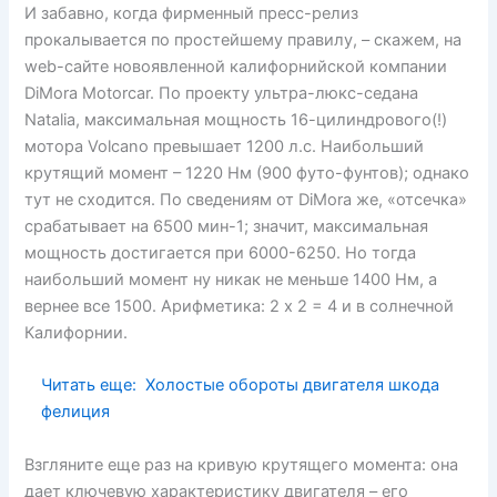
И забавно, когда фирменный пресс-релиз
прокалывается по простейшему правилу, – скажем, на
web-сайте новоявленной калифорнийской компании
DiMora Motorcar. По проекту ультра-люкс-седана
Natalia, максимальная мощность 16-цилиндрового(!)
мотора Volcano превышает 1200 л.с. Наибольший
крутящий момент – 1220 Нм (900 футо-фунтов); однако
тут не сходится. По сведениям от DiMora же, «отсечка»
срабатывает на 6500 мин-1; значит, максимальная
мощность достигается при 6000-6250. Но тогда
наибольший момент ну никак не меньше 1400 Нм, а
вернее все 1500. Арифметика: 2 х 2 = 4 и в солнечной
Калифорнии.
Читать еще:
Холостые обороты двигателя шкода
фелиция
Взгляните еще раз на кривую крутящего момента: она
дает ключевую характеристику двигателя – его