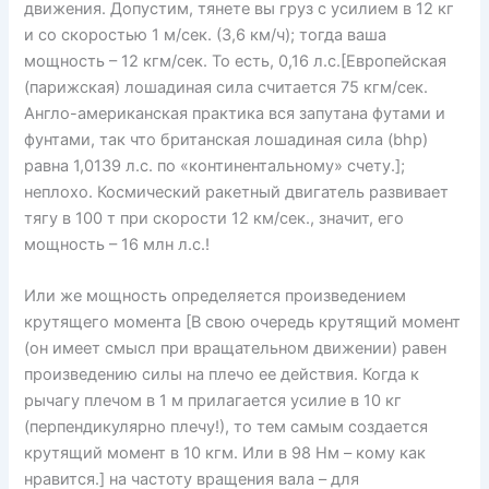
движения. Допустим, тянете вы груз с усилием в 12 кг
и со скоростью 1 м/сек. (3,6 км/ч); тогда ваша
мощность – 12 кгм/сек. То есть, 0,16 л.с.[Европейская
(парижская) лошадиная сила считается 75 кгм/сек.
Англо-американская практика вся запутана футами и
фунтами, так что британская лошадиная сила (bhp)
равна 1,0139 л.с. по «континентальному» счету.];
неплохо. Космический ракетный двигатель развивает
тягу в 100 т при скорости 12 км/сек., значит, его
мощность – 16 млн л.с.!
Или же мощность определяется произведением
крутящего момента [В свою очередь крутящий момент
(он имеет смысл при вращательном движении) равен
произведению силы на плечо ее действия. Когда к
рычагу плечом в 1 м прилагается усилие в 10 кг
(перпендикулярно плечу!), то тем самым создается
крутящий момент в 10 кгм. Или в 98 Нм – кому как
нравится.] на частоту вращения вала – для