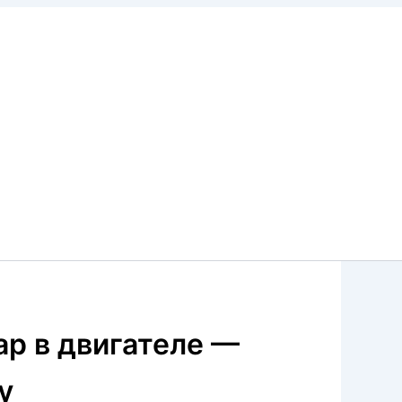
ар в двигателе —
у