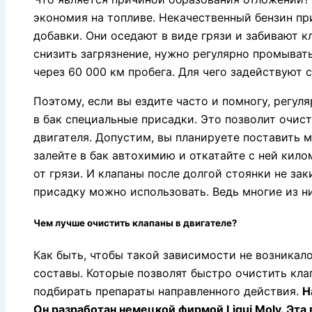
экономия на топливе. Некачественный бензин п
добавки. Они оседают в виде грязи и забивают 
снизить загрязнение, нужно регулярно промыват
через 60 000 км пробега. Для чего задействуют 
Поэтому, если вы ездите часто и помногу, регул
в бак специальные присадки. Это позволит очист
двигателя. Допустим, вы планируете поставить м
залейте в бак автохимию и откатайте с ней кило
от грязи. И клапаны после долгой стоянки не за
присадку можно использовать. Ведь многие из н
Чем лучше очистить клапаны в двигателе?
Как быть, чтобы такой зависимости не возникал
составы. Которые позволят быстро очистить клап
подбирать препараты направленного действия.
Н
Он разработан немецкой фирмой Liqui Moly. Эт