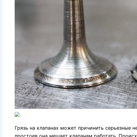
Грязь на клапанах может причинить серьезные н
простоев она мешает клапанам работать. Происх