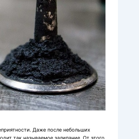
еприятности. Даже после небольших
одит так называемое залипание. От этого