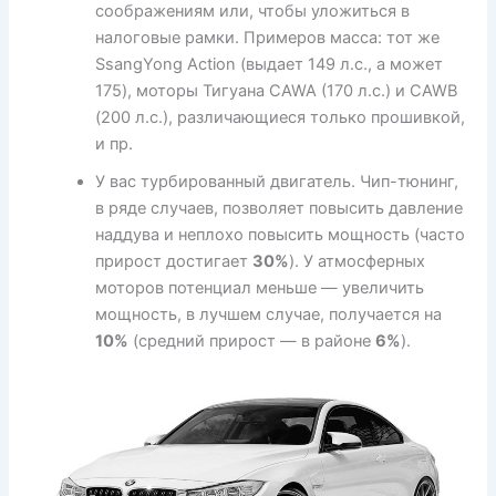
соображениям или, чтобы уложиться в
налоговые рамки. Примеров масса: тот же
SsangYong Action (выдает 149 л.с., а может
175), моторы Тигуана CAWA (170 л.с.) и CAWB
(200 л.с.), различающиеся только прошивкой,
и пр.
У вас турбированный двигатель. Чип-тюнинг,
в ряде случаев, позволяет повысить давление
наддува и неплохо повысить мощность (часто
прирост достигает
30%
). У атмосферных
моторов потенциал меньше — увеличить
мощность, в лучшем случае, получается на
10%
(средний прирост — в районе
6%
).