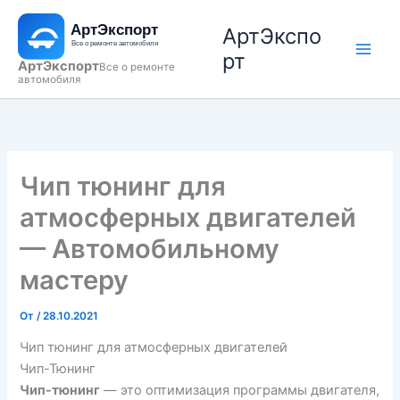
Перейти
АртЭкспо
к
содержимому
рт
АртЭкспорт
Все о ремонте
автомобиля
Чип тюнинг для
атмосферных двигателей
— Автомобильному
мастеру
От
/
28.10.2021
Чип тюнинг для атмосферных двигателей
Чип-Тюнинг
Чип-тюнинг
— это оптимизация программы двигателя,