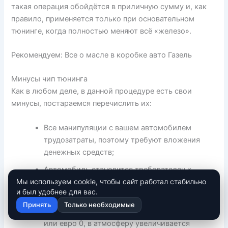
такая операция обойдётся в приличную сумму и, как
правило, применяется только при основательном
тюнинге, когда полностью меняют всё «железо».
Рекомендуем: Все о масле в коробке авто Газель
Минусы чип тюнинга
Как в любом деле, в данной процедуре есть свои
минусы, постараемся перечислить их:
Все манипуляции с вашем автомобилем
трудозатраты, поэтому требуют вложения
денежных средств;
Автомобиль становится требователен к
качеству топлива, особенно на бензиновых
Мы используем cookie, чтобы сайт работал стабильно
и был удобнее для вас.
моторах, как атмосферных так и турбо;
Принять
Только необходимые
При переходе на нормы токсичности евро 2
или евро 0, в атмосферу увеличивается