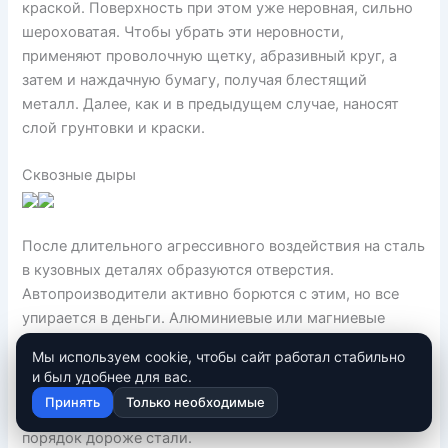
краской. Поверхность при этом уже неровная, сильно
шероховатая. Чтобы убрать эти неровности,
применяют проволочную щетку, абразивный круг, а
затем и наждачную бумагу, получая блестящий
металл. Далее, как и в предыдущем случае, наносят
слой грунтовки и краски.
Сквозные дыры
После длительного агрессивного воздействия на сталь
в кузовных деталях образуются отверстия.
Автопроизводители активно борются с этим, но все
упирается в деньги. Алюминиевые или магниевые
компоненты слишком дороги, чтобы их применять
Мы используем cookie, чтобы сайт работал стабильно
вместо стали. А антикоррозионные легирующие
и был удобнее для вас.
добавки (никель, хром, молибден, титан) также
Принять
Только необходимые
ограничены в использовании, поскольку стоят на
порядок дороже стали.