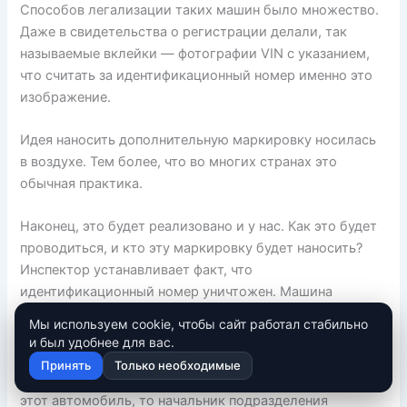
Способов легализации таких машин было множество.
Даже в свидетельства о регистрации делали, так
называемые вклейки — фотографии VIN с указанием,
что считать за идентификационный номер именно это
изображение.
Идея наносить дополнительную маркировку носилась
в воздухе. Тем более, что во многих странах это
обычная практика.
Наконец, это будет реализовано и у нас. Как это будет
проводиться, и кто эту маркировку будет наносить?
Инспектор устанавливает факт, что
идентификационный номер уничтожен. Машина
направляется на экспертизу. Эксперты устанавливают
Мы используем cookie, чтобы сайт работал стабильно
оригинальный VIN и отдают машину обратно в ГИБДД
и был удобнее для вас.
вместе с документами. Если подтверждается, что в
Принять
Только необходимые
ГИБДД с машиной пришел тот, кто имеет все права на
этот автомобиль, то начальник подразделения