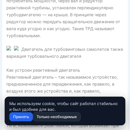
потребитель мощности, через вал и редуктор
реактивной турбины, установлен перпендикулярно
турбодвигателю — на крыше. В принципе через
редуктор можно передать вращательное движение от
вала куда угодно и как угодно. Такие ТРД называют
турбовальными.
Двигатель для турбовинтовых самолетов также
вариация турбовального двигателя
Как устроен реактивный двигатель
Реактивный двигатель – так называемое устройство,
предназначенное для передвижения, как правило, в
воздухе этого же устройства и, как правило,
сопряженное совместно с каким-либо агрегатом
Мы используем cookie, чтобы сайт работал стабильно
(аппаратом для полетов).
и был удобнее для вас.
Принять
Только необходимые
Перемещение двигателя производится за счет силы
тяги, называемой реактивной, которая возникает при