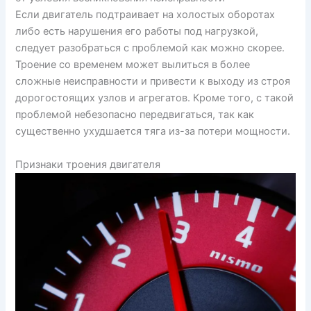
Если двигатель подтраивает на холостых оборотах
либо есть нарушения его работы под нагрузкой,
следует разобраться с проблемой как можно скорее.
Троение со временем может вылиться в более
сложные неисправности и привести к выходу из строя
дорогостоящих узлов и агрегатов. Кроме того, с такой
проблемой небезопасно передвигаться, так как
существенно ухудшается тяга из-за потери мощности.
Признаки троения двигателя