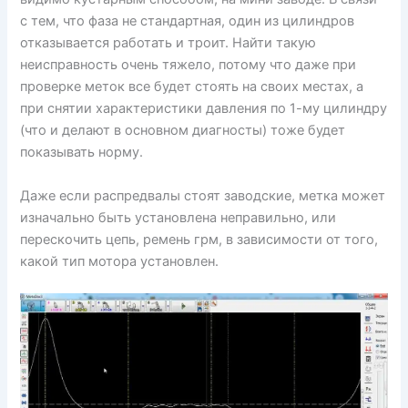
с тем, что фаза не стандартная, один из цилиндров
отказывается работать и троит. Найти такую
неисправность очень тяжело, потому что даже при
проверке меток все будет стоять на своих местах, а
при снятии характеристики давления по 1-му цилиндру
(что и делают в основном диагносты) тоже будет
показывать норму.
Даже если распредвалы стоят заводские, метка может
изначально быть установлена неправильно, или
перескочить цепь, ремень грм, в зависимости от того,
какой тип мотора установлен.