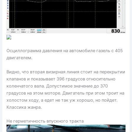
Осциллограмма давления на автомобиле газель с 405
двигателем.
Видно, что вторая визирная линия стоит на перекрытии
клапанов и показывает 396 градусов относительно
коленчатого вала. Допустимое значение до 370
градусов на этом моторе. Двигатель при этом троит на
холостом ходу, а едет не так уж хорошо, но пойдет.
Классика жанра.
Не герметичность впускного тракта