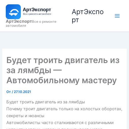
Перейти
АртЭкспо
к
содержимому
рт
АртЭкспорт
Все о ремонте
автомобиля
Будет троить двигатель из
за лямбды —
Автомобильному мастеру
От
/
27.10.2021
Будет троить двигатель из за лямбды
Почему троит двигатель только на холостых оборотах,
секреты и нюансы
Автомобилисты часто сталкиваются с различными