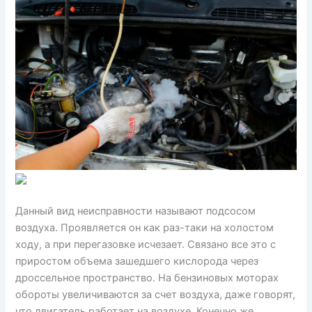
Данный вид неисправности называют подсосом
воздуха. Проявляется он как раз-таки на холостом
ходу, а при перегазовке исчезает. Связано все это с
приростом объема зашедшего кислорода через
дроссельное пространство. На бензиновых моторах
обороты увеличиваются за счет воздуха, даже говорят,
что двигатель работает на воздухе. Конечно же