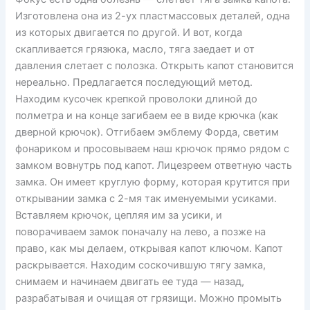
Изготовлена она из 2-ух пластмассовых деталей, одна
из которых двигается по другой. И вот, когда
скапливается грязюка, масло, тяга заедает и от
давления слетает с полозка. Открыть капот становится
нереально. Предлагается последующий метод.
Находим кусочек крепкой проволоки длиной до
полметра и на конце загибаем ее в виде крючка (как
дверной крючок). Отгибаем эмблему Форда, светим
фонариком и просовываем наш крючок прямо рядом с
замком вовнутрь под капот. Лицезреем ответную часть
замка. Он имеет круглую форму, которая крутится при
открывании замка с 2-мя так именуемыми усиками.
Вставляем крючок, цепляя им за усики, и
поворачиваем замок поначалу на лево, а позже на
право, как мы делаем, открывая капот ключом. Капот
раскрывается. Находим соскочившую тягу замка,
снимаем и начинаем двигать ее туда — назад,
разрабатывая и очищая от грязищи. Можно промыть