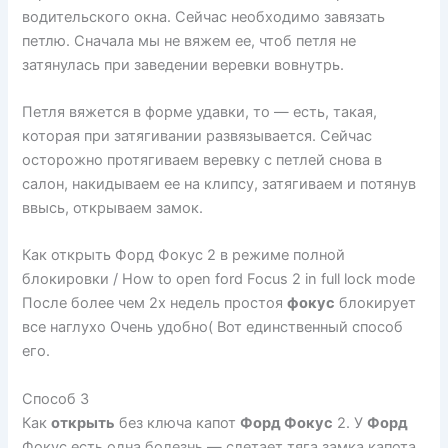
водительского окна. Сейчас необходимо завязать
петлю. Сначала мы не вяжем ее, чтоб петля не
затянулась при заведении веревки вовнутрь.
Петля вяжется в форме удавки, то — есть, такая,
которая при затягивании развязывается. Сейчас
осторожно протягиваем веревку с петлей снова в
салон, накидываем ее на клипсу, затягиваем и потянув
ввысь, открываем замок.
Как открыть Форд Фокус 2 в режиме полной
блокировки / How to open ford Focus 2 in full lock mode
После более чем 2х недель простоя
фокус
блокирует
все наглухо Очень удобно( Вот единственный способ
его.
Способ 3
Как
открыть
без ключа капот
Форд Фокус
2. У
Форд
Фокус есть одна болезнь — слетает тяга замка капота.