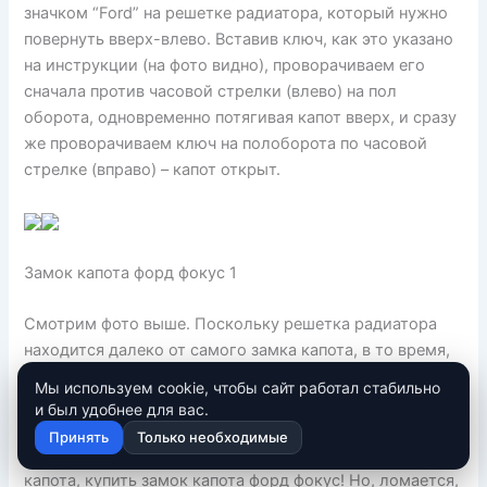
значком “Ford” на решетке радиатора, который нужно
повернуть вверх-влево. Вставив ключ, как это указано
на инструкции (на фото видно), проворачиваем его
сначала против часовой стрелки (влево) на пол
оборота, одновременно потягивая капот вверх, и сразу
же проворачиваем ключ на полоборота по часовой
стрелке (вправо) – капот открыт.
Замок капота форд фокус 1
Смотрим фото выше. Поскольку решетка радиатора
находится далеко от самого замка капота, в то время,
когда мы крутим ключ, мы крутим вот эту (красная
Мы используем cookie, чтобы сайт работал стабильно
стрелка) тягу, которая, собственно и открывает замок.
и был удобнее для вас.
Как правило ломается личинка замка капота. Люди, как
Принять
Только необходимые
правило тут же бегут с криком – сломался замок
капота, купить замок капота форд фокус! Но, ломается,