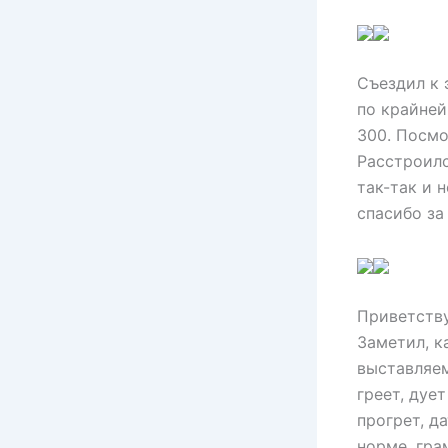
Съездил к 
по крайней
300. Посмо
Расстроилс
так-так и 
спасибо за
Приветству
Заметил, к
выставляем
греет, дуе
прогрет, д
норме, гра