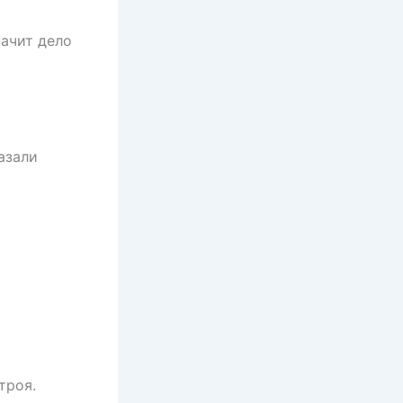
начит дело
азали
троя.