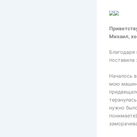
Приветств
Михаил, хо
Благодаря 
поставила 
Началось в
мою машину
предвещало
теранулась
нужно было
понимаете)
заморачива