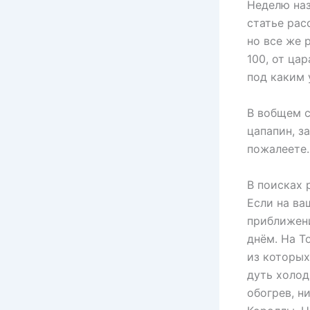
Неделю наз
статье рас
но все же 
100, от ца
под каким 
В вобщем с
цапапин, з
пожалеете.
В поисках 
Если на ва
приближен
днём. На Т
из которых
дуть холод
обогрев, н