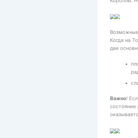
Короллы. Н
Возможные
Когда на Т
две основн
пл
ра
сл
Важно
! Ес
состояние 
оказываетс