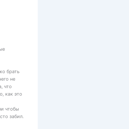
ые
ько брать
его не
, что
ю, как это
и
ни чтобы
сто забил.