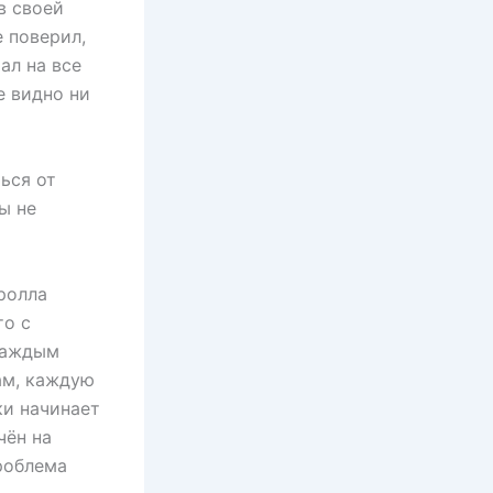
в своей
е поверил,
ал на все
е видно ни
ься от
ы не
ролла
то с
каждым
ам, каждую
ки начинает
чён на
проблема