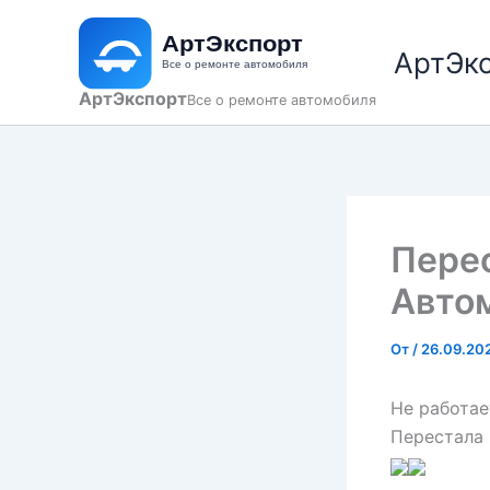
Перейти
к
АртЭк
содержимому
АртЭкспорт
Все о ремонте автомобиля
Перес
Авто
От
/
26.09.20
Не работае
Перестала 