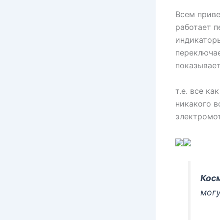
Всем приве
работает пе
индикаторы
переключае
показывает
т.е. все к
никакого в
электромот
Кос
могу