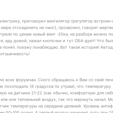
электрику, приговорил вентилятор (регулятор встроен-
 мере отсоединить не смог), прозвонил, говорит мертв
трели по ценам новый вент -20ка, на разборе можно по
я, еду домой, нажал кнопочки и тут ОБА-дует! Что был
не понял. поезжу понаблюдаю. Вот такая история! Авто
 отзывчивость!
ю всех форумчан. Сного обращаюсь к Вам со свей печ
ак похолодало (8 градусов по утрам), что температуру
ую на датчике 21-22 (как обычно, комфортную для себя
т еле-еле тепленький воздух, так что мерзнуть начал. М
атчик температуры на середине делений. Уровень антиф
мм 50-100 долил. А теплый воздух начинает дуть при 2