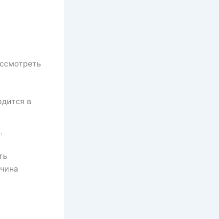
ассмотреть
одится в
.
ть
ичина