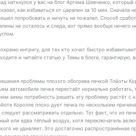
ад наткнулся у вас на блог Артема Шевченко, который 
сказал, как избавиться от царапин за 10 мин. Сначала н
решил попробовать и ничуть не пожалел. Способ сработ
рапины не осталось и следа, вот прямо вообще ничего н
углом.
охраню интригу, для тех кто хочет быстро избавитьвит
аходите и читайте статью у Темы в блоге, гарантирую, в
решения проблемы плохого обогрева печкой Тойоты Ко
шем автомобиле печка перестаёт нормально работать, 
ием зимы потребность решить эту проблему растёт с 
ойоте Королле плохо дует печка по нескольким причин
 следует рассматривать отдельно. Тот факт, что из печ
ный или едва тёплый воздух, хотя переключатель вклю
икого не удивляет. Это достаточно распространённая 