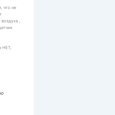
, что не
т
 воздуха ,
датчик
а НЕТ,
но