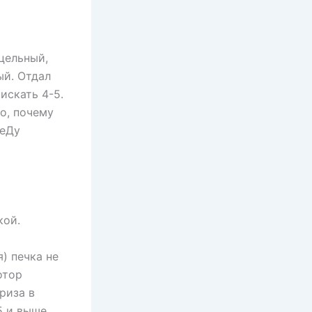
цельный,
ый. Отдал
искать 4-5.
о, почему
деДу
кой.
) печка не
отор
риза в
5 и выше.