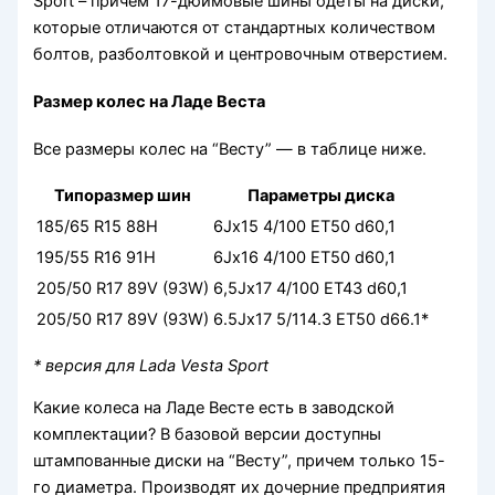
Sport – причем 17-дюймовые шины одеты на диски,
которые отличаются от стандартных количеством
болтов, разболтовкой и центровочным отверстием.
Размер колес на Ладе Веста
Все размеры колес на “Весту” — в таблице ниже.
Типоразмер шин
Параметры диска
185/65 R15 88H
6Jx15 4/100 ET50 d60,1
195/55 R16 91H
6Jx16 4/100 ET50 d60,1
205/50 R17 89V (93W)
6,5Jx17 4/100 ET43 d60,1
205/50 R17 89V (93W)
6.5Jx17 5/114.3 ET50 d66.1*
* версия для Lada Vesta Sport
Какие колеса на Ладе Весте есть в заводской
комплектации? В базовой версии доступны
штампованные диски на “Весту”, причем только 15-
го диаметра. Производят их дочерние предприятия