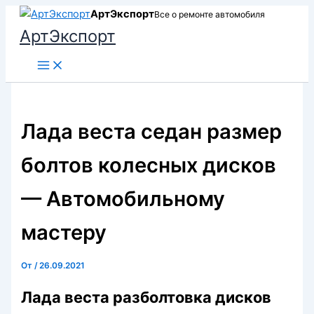
Перейти
АртЭкспорт
Все о ремонте автомобиля
к
АртЭкспорт
содержимому
Лада веста седан размер
болтов колесных дисков
— Автомобильному
мастеру
От
/
26.09.2021
Лада веста разболтовка дисков