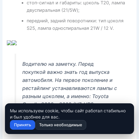
стоп-сигнал и габариты: цоколь T20, лампа
двуспиральная (21/5W);
передний, задний поворотники: тип цоколя
S25, лампа односпиральная 21W / 12 V.
Водителю на заметку. Перед
покупкой важно знать год выпуска
автомобиля. На первое поколение и
рестайлинг устанавливаются лампы с
разным цоколем, а именно: Toyota
Corolla 2006 – 2008 (H7, HВ3,
Мы используем cookie, чтобы сайт работал стабильно
HB4/H11), 2009 – 2012 (HB4, HВ3, H11).
и был удобнее для вас.
Принять
Только необходимые