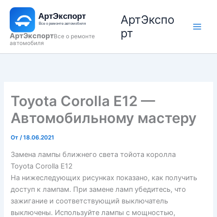
Перейти
АртЭкспо
к
содержимому
рт
АртЭкспорт
Все о ремонте
автомобиля
Toyota Corolla E12 —
Автомобильному мастеру
От
/
18.06.2021
Замена лампы ближнего света тойота королла
Toyota Corolla E12
На нижеследующих рисунках показано, как получить
доступ к лампам. При замене ламп убедитесь, что
зажигание и соответствующий выключатель
выключены. Используйте лампы с мощностью,