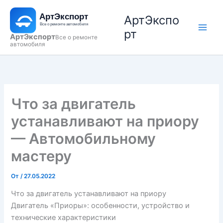
Перейти
АртЭкспо
к
содержимому
рт
АртЭкспорт
Все о ремонте
автомобиля
Что за двигатель
устанавливают на приору
— Автомобильному
мастеру
От
/
27.05.2022
Что за двигатель устанавливают на приору
Двигатель «Приоры»: особенности, устройство и
технические характеристики