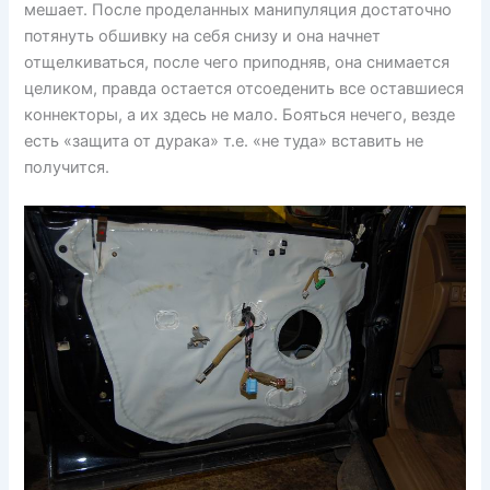
мешает. После проделанных манипуляция достаточно
потянуть обшивку на себя снизу и она начнет
отщелкиваться, после чего приподняв, она снимается
целиком, правда остается отсоеденить все оставшиеся
коннекторы, а их здесь не мало. Бояться нечего, везде
есть «защита от дурака» т.е. «не туда» вставить не
получится.