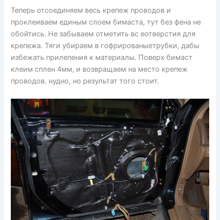
Теперь отсоединяем весь крепеж проводов и
проклеиваем единым слоем бимаста, тут без фена не
обойтись. Не забываем отметить вс еотверстия для
крепежа. Тяги убираем в гофрированыетрубки, дабы
избежать прилепения к материалы. Поверх бимаст
клеим сплен 4мм, и возвращаем на место крепеж
проводов. нудно, но результат того стоит.