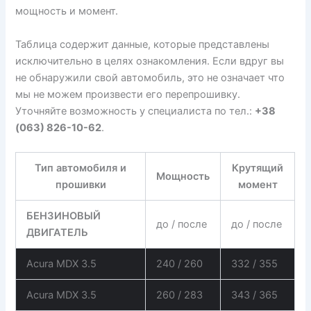
мощность и момент.
Таблица содержит данные, которые представлены
исключительно в целях ознакомления. Если вдруг вы
не обнаружили свой автомобиль, это не означает что
мы не можем произвести его перепрошивку.
Уточняйте возможность у специалиста по тел.:
+38
(063) 826-10-62
.
Тип автомобиля и
Крутящий
Мощность
прошивки
момент
БЕНЗИНОВЫЙ
до / после
до / после
ДВИГАТЕЛЬ
Acura MDX 3.5
240 / 260
332 / 355
Acura MDX 3.5
260 / 283
343 / 365