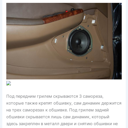
Под передним грилем скрываются 3 самореза,
которые также крепят обшивку, сам динамик держится
на трех саморезах к обшивке. Под грилем задней
обшивки скрывается лишь сам динамик, который
здесь закреплен в металл двери и снятию обшивки не