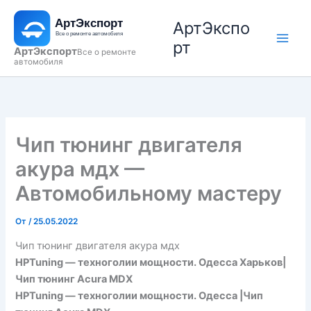
Перейти
АртЭкспо
к
содержимому
рт
АртЭкспорт
Все о ремонте
автомобиля
Чип тюнинг двигателя
акура мдх —
Автомобильному мастеру
От
/
25.05.2022
Чип тюнинг двигателя акура мдх
HPTuning — техноголии мощности. Одесса Харьков|
Чип тюнинг Acura MDX
HPTuning — техноголии мощности. Одесса |Чип