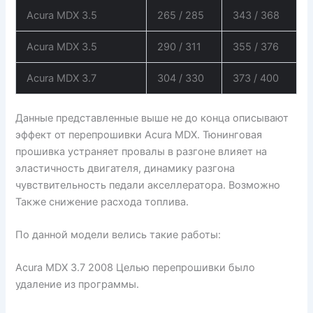
Acura MDX 3.5
265 / 285
343 / 368
Acura MDX 3.5
290 / 311
355 / 376
Acura MDX 3.7
304 / 330
373 / 400
Данные представленные выше не до конца описывают
эффект от перепрошивки Acura MDX. Тюнинговая
прошивка устраняет провалы в разгоне влияет на
эластичность двигателя, динамику разгона
чувствительность педали акселлератора. Возможно
Также снижение расхода топлива.
По данной модели велись такие работы:
Acura MDX 3.7 2008 Целью перепрошивки было
удаление из программы.