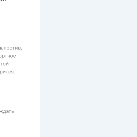
напротив,
портное
ртой
рится.
ождать