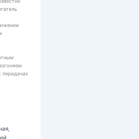
известно
игатель
нижении
м
ортным
азгоняем
х передачах
ная,
ней