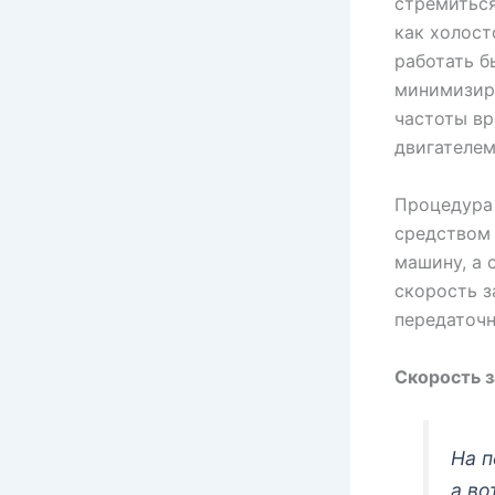
стремиться
как холост
работать б
минимизиру
частоты вр
двигателем
Процедура 
средством 
машину, а 
скорость з
передаточн
Скорость 
На п
а во