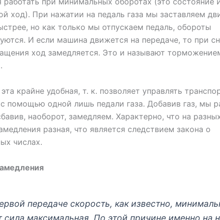
 работать при минимальных оборотах (это состояние 
ой ход). При нажатии на педаль газа мы заставляем дв
ыстрее, но как только мы отпускаем педаль, обороты
ются. И если машина движется на передаче, то при с
ащения ход замедляется. Это и называют торможение
.
эта крайне удобная, т. к. позволяет управлять трансп
с помощью одной лишь педали газа. Добавив газ, мы р
сбавив, наоборот, замедляем. Характерно, что на разны
амедления разная, что является следствием закона о
ых числах.
замедления
ервой передаче скорость, как известно, минималь
т сила максимальная. По этой причине именно на 