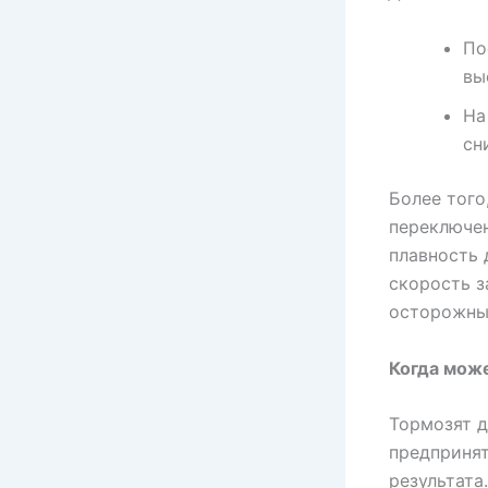
По
вы
На
сн
Более того
переключен
плавность 
скорость з
осторожны 
Когда мож
Тормозят д
предпринят
результата