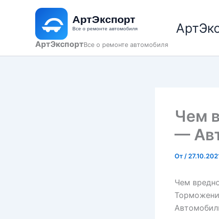
Перейти
к
АртЭк
содержимому
АртЭкспорт
Все о ремонте автомобиля
Чем 
— Ав
От
/
27.10.202
Чем вредн
Торможени
Автомобиль