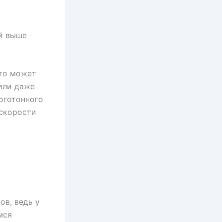
ый выше
это может
 или даже
оготонного
 скорости
ов, ведь у
мся