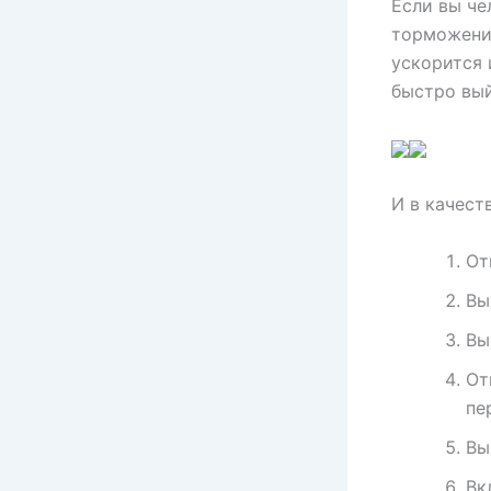
Если вы че
торможению
ускорится 
быстро вый
И в качест
От
Вы
Вы
От
пе
Вы
Вк