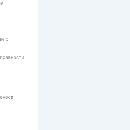
я.
ии с
правности.
аноса;