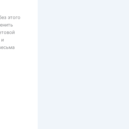
без этого
менить
етовой
 и
 весьма