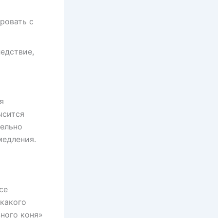
ровать с
ледствие,
я
ысится
дельно
медления.
се
икакого
зного коня»