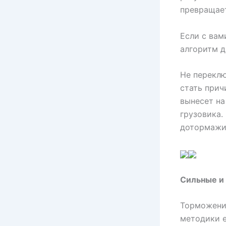
превращает
Если с вам
алгоритм д
Не переклю
стать прич
вынесет на
грузовика.
дотормажи
Сильные и
Торможение
методики е