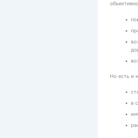
объективно
по
пр
во
до
во
Но есть и 
ст
в 
ин
ра