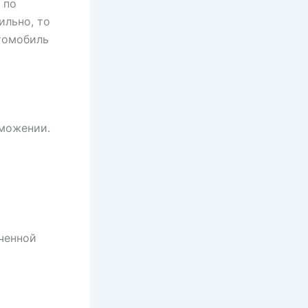
 по
ильно, то
втомобиль
рможении.
ченной