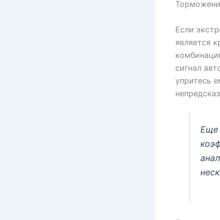
Торможени
Если экстр
является к
комбинацию
сигнал авт
упритесь е
непредска
Еще 
коэф
анал
неск