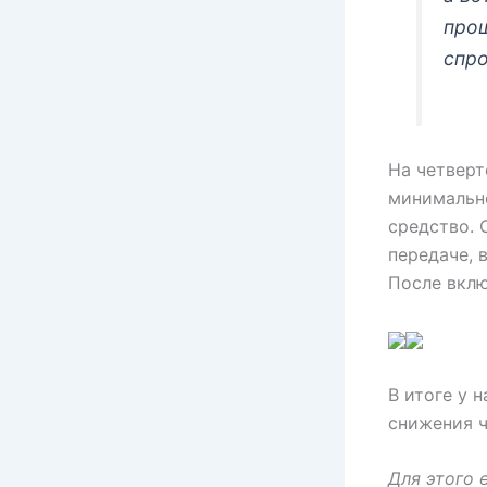
прощ
спр
На четверт
минимально
средство. 
передаче, 
После вклю
В итоге у 
снижения ч
Для этого 