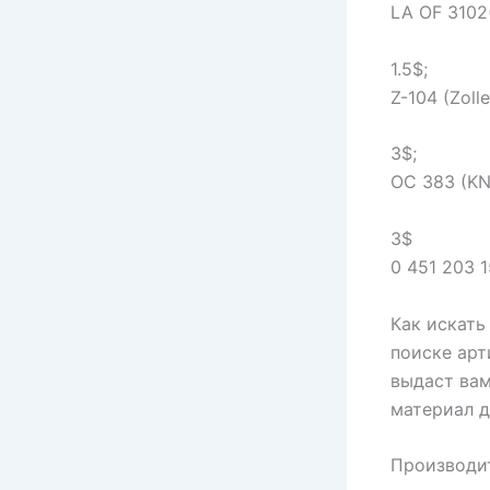
LA OF 3102
1.5$;
Z-104 (Zolle
3$;
ОС 383 (K
3$
0 451 203 
Как искать
поиске арт
выдаст вам
материал д
Производит