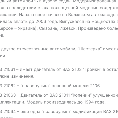
дный автомобиль в кузове седан. Модернизированная
ая в последствии стала полноценной моделью содерж
икации. Начала свое начало на Волжском автозаводе в
илась вплоть до 2006 года. Выпускался на мощностях 
Херсон – Украина), Сызрань, Ижевск. Произведено более
в.
 другре отечественные автомобили, “Шестерка” имеет 
ии.
З 21061 – имеет двигатель от ВАЗ 2103 “Тройки” в оста
лкие изминения.
З 21062 – “праворулька” основной модели 2106.
З 21063 – Двигатель от ВАЗ 21011 “Копейки” улучшенной
мплектации. Модель производилась до 1994 года.
З 21064 – еще одна “праворулька” модификации ВАЗ 21