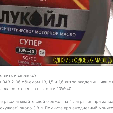
о лить и сколько?
я ВАЗ 2106 объемом 1,3, 1,5 и 1,6 литра владельцы чаще 
асла со степенью вязкости 10W-40.
е рассчитывайте свой бюджет на 4 литра т.к. при запр
“скушает” около 3,8 л. Помните про ежедневный монит