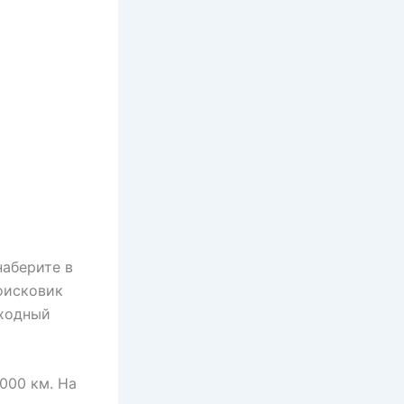
наберите в
оисковик
сходный
000 км. На