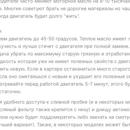
одители часто меняют моторное масло на 8-10 тысячах
е. Многие советуют брать не дорогие материалы но ча
огда двигатель будит долго “жить”.
я
еем двигатель до 45-50 градусов. Теплое масло имеет
кучесть и лучше стечет с двигателя при полной замене
дача убрать по максимуму старую грязную и отработа
дкость которая уже не имеет полезных свойств с двиг
лить новую. Если в картере остаканиться много старог
сла оно сметаешься с новым и ухудшит его полезные с
огревайте перед работой двигатель 5-7 минут, этого б
статочно.
я удобного доступа к сливной пробке (и в некоторых м
сляный фильтр также крепится с низу) и днищу автомо
лом нужно будит поддомкратить либо заехать на смот
учший вариант). Также, в некоторых моделях может бы