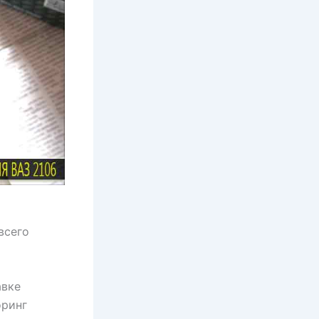
всего
авке
оринг