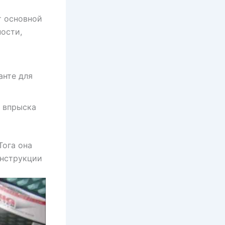
т основной
ости,
анте для
а впрыска
Тога она
онструкции