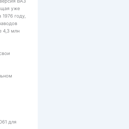
 версия ВАЗ
ащая уже
 1976 году,
заводов
 4,3 млн
свои
льном
061 для