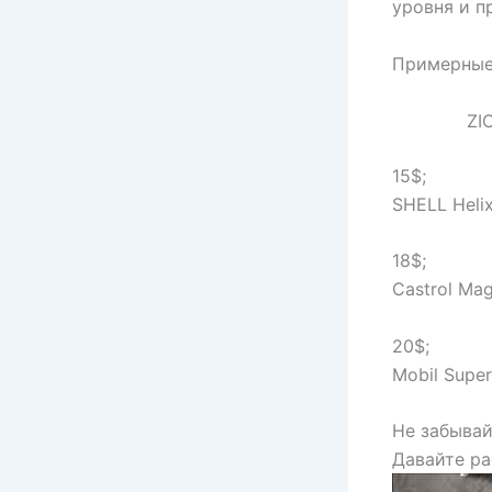
уровня и п
Примерные 
ZI
15$;
SHELL Heli
18$;
Castrol Ma
20$;
Mobil Supe
Не забывай
Давайте ра