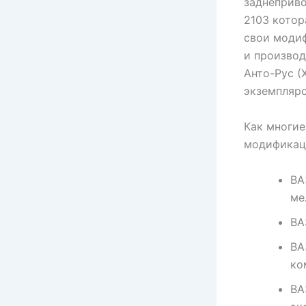
заднеприво
2103 котор
свои модиф
и производ
Анто-Рус (
экземпляро
Как многие
модификац
ВА
ме
ВА
ВА
ко
ВА