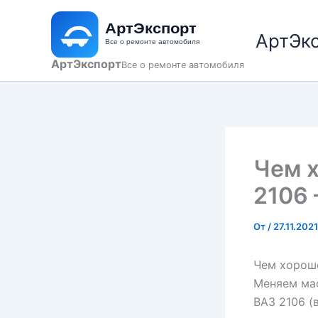
Перейти
к
АртЭк
содержимому
АртЭкспорт
Все о ремонте автомобиля
Чем 
2106
От
/
27.11.2021
Чем хорош
Меняем ма
ВАЗ 2106 (