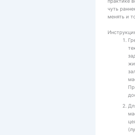
практике в
чуть ранне
менять и т
Инструкци
Гр
те
за
жи
за
ма
Пр
до
Дл
ма
це
(л