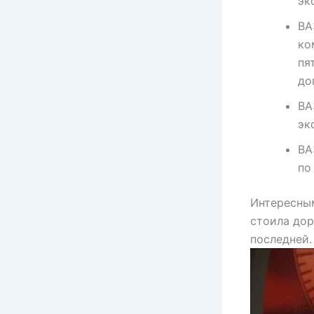
эк
ВА
ко
пя
до
ВА
эк
ВА
по
Интересным
стоила дор
последней.