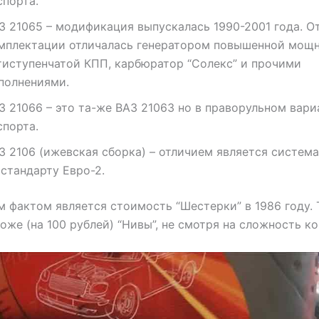
спорта.
З 21065 – модификация выпускалась 1990-2001 года. О
мплектации отличалась генератором повышенной мощн
тиступенчатой КПП, карбюратор “Солекс” и прочими
полнениями.
З 21066 – это та-же ВАЗ 21063 но в праворульном вари
спорта.
З 2106 (ижевская сборка) – отличием является систем
 стандарту Евро-2.
 фактом является стоимость “Шестерки” в 1986 году. 
оже (на 100 рублей) “Нивы”, не смотря на сложность к